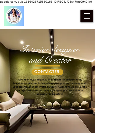
google.com, pub-1636428715880163, DIRECT, f08c47fec0942fa0
Interior designer
and Creator
CONTACTER
Parti de zéro, j'ai acquis au fil du temps les compétences,
l'expérience
et le savoir-faire nécessaires pour vous enseigner et
vous accompagner dans votre parcours. Aujourd'hui, je suis prêt à
partager avec vous tout ce que j'ai appris pour vous aider à
atteindre vos objectifs !