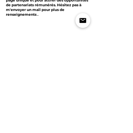
page unique et pour attirer des opportunités
de partenariats rémunérés. Hésitez pas à
m'envoyer un mail pour plus de
renseignements .
Rensegnement
Mes réseaux sociaux
Instagram
TikTok