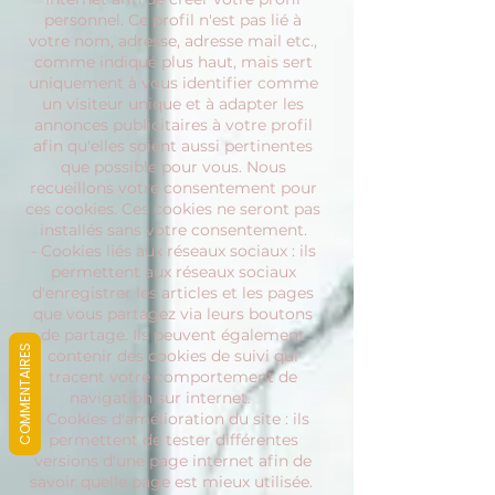
personnel. Ce profil n'est pas lié à
votre nom, adresse, adresse mail etc.,
comme indiqué plus haut, mais sert
uniquement à vous identifier comme
un visiteur unique et à adapter les
annonces publicitaires à votre profil
afin qu'elles soient aussi pertinentes
que possible pour vous. Nous
recueillons votre consentement pour
ces cookies. Ces cookies ne seront pas
installés sans votre consentement.
- Cookies liés aux réseaux sociaux : ils
permettent aux réseaux sociaux
d'enregistrer les articles et les pages
que vous partagez via leurs boutons
de partage. Ils peuvent également
COMMENTAIRES
contenir des cookies de suivi qui
tracent votre comportement de
navigation sur internet.
- Cookies d'amélioration du site : ils
permettent de tester différentes
versions d'une page internet afin de
savoir quelle page est mieux utilisée.