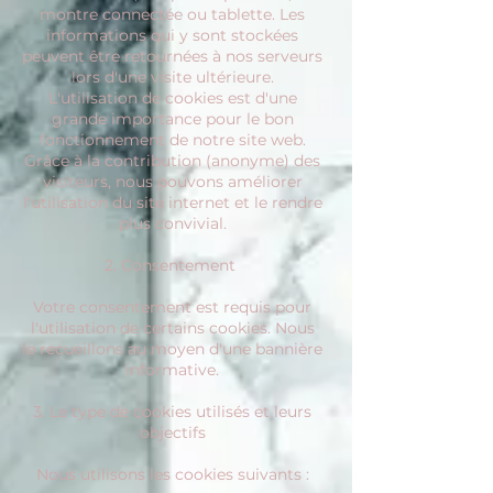
montre connectée ou tablette. Les
informations qui y sont stockées
peuvent être retournées à nos serveurs
lors d'une visite ultérieure.
L'utilisation de cookies est d'une
grande importance pour le bon
fonctionnement de notre site web.
Grâce à la contribution (anonyme) des
visiteurs, nous pouvons améliorer
l'utilisation du site internet et le rendre
plus convivial.
2. Consentement
Votre consentement est requis pour
l'utilisation de certains cookies. Nous
le recueillons au moyen d'une bannière
informative.
3. Le type de cookies utilisés et leurs
objectifs
Nous utilisons les cookies suivants :