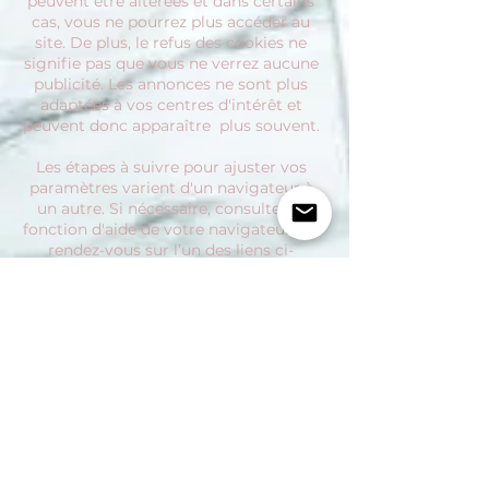
peuvent être altérées et dans certains
cas, vous ne pourrez plus accéder au
site. De plus, le refus des cookies ne
signifie pas que vous ne verrez aucune
publicité. Les annonces ne sont plus
adaptées à vos centres d'intérêt et
peuvent donc apparaître plus souvent.
Les étapes à suivre pour ajuster vos
paramètres varient d'un navigateur à
un autre. Si nécessaire, consultez la
fonction d'aide de votre navigateur, ou
rendez-vous sur l’un des liens ci-
dessous pour accéder directement au
manuel de votre navigateur.
Firefox :
https://support.mozilla.org/fr/kb/efface
r-les-cookies-pour-supprimer-les-
information
Google Chrome :
https://support.google.com/chrome/an
swer/95647?
co=GENIE.Platform=Desktop&hl=fr
Internet Explorer :