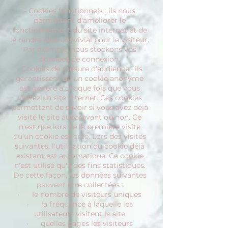
- Cookies fonctionnels : ils nous
permettent d'améliorer le
fonctionnement du site internet et de
le rendre plus convivial pour le visiteur.
Par exemple, nous stockons vos
données de connexion.
- Cookies de mesure d'audience : ils
garantissent qu'un cookie anonyme
est généré à chaque fois que vous
visitez un site internet. Ces cookies
permettent de savoir si vous avez déjà
visité le site auparavant ou non. Ce
n'est que lors de la première visite
qu’un cookie est créé. Lors des visites
suivantes, l'utilisation du cookie déjà
existant est automatique. Ce cookie
n'est utilisé qu'à des fins statistiques.
De cette façon, les données suivantes
peuvent être collectées :
· le nombre de visiteurs uniques
· la fréquence à laquelle les
utilisateurs visitent le site
· quelles pages les visiteurs