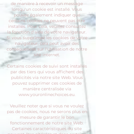
de manière à recevoir un message
lorsqu'un cookie est installé. Vous
pouvez également indiquer que
certains cookies ne peuvent pas être
installés. Pour cela, veuillez consultez
la fonction d'aide de votre navigateur.
Si vous supprimez les cookies de votre
navigateur, cela peut avoir des
conséquences sur l'utilisation de notre
site internet.
Certains cookies de suivi sont installés
par des tiers qui vous affichent des
publicités via notre site Web. Vous
pouvez supprimer ces cookies de
manière centralisée via
www.youronlinechoices.eu
.
Veuillez noter que si vous ne voulez
pas de cookies, nous ne serons plus en
mesure de garantir le bon
fonctionnement de notre site Web.
Certaines caractéristiques du site