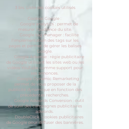
3 bis. Liste des cookies utilisés
Cookies Google :
· Google analytics : permet de
mesurer l'audience du site.
· Google tag manager : facilite
l’implémentation des tags sur les
pages et permet de gérer les balises
Google.
· Google Adsense : régie publicitaire
de Google utilisant les sites web ou les
vidéos YouTube comme support pour
ses annonces.
· Google Dynamic Remarketing :
permet de vous proposer de la
publicité dynamique en fonction des
précédentes recherches.
· Google Adwords Conversion : outil
de suivi des campagnes publicitaires
adwords.
· DoubleClick : cookies publicitaires
de Google pour diffuser des bannières.