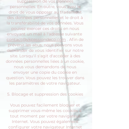
suppression de vos données
personnelles. En outre, vous avez le
droit de vous opposer au traitement
des données personnelles et le droit à
la transférabilité de vos données. Vous
pouvez exercer ces droits en nous
envoyant un mail à l'adresse suivante
contact@vkpassiondeco.com
. Afin de
prévenir les abus, nous pouvons vous
demander de vous identifier sur notre
site. Lorsqu'il s'agit d'accéder à des
données personnelles liées à un cookie,
nous vous demandons de nous
envoyer une copie du cookie en
question. Vous pouvez les trouver dans
les paramètres de votre navigateur.
5. Blocage et suppression des cookies
Vous pouvez facilement bloquer et
supprimer vous-même les cookies à
tout moment par votre navigateur
Internet. Vous pouvez également
configurer votre navigateur Internet