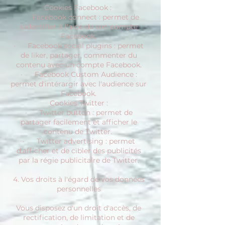
Cookies Facebook :
· Facebook connect : permet de
s'identifier à l'aide de son compte
Facebook.
· Facebook social plugins : permet
de liker, partager, commenter du
contenu avec un compte Facebook.
· Facebook Custom Audience :
permet d'intérargir avec l'audience sur
Facebook.
Cookies Twitter :
· Twitter button : permet de
partager facilement et afficher le
contenu de Twitter.
· Twitter advertising : permet
d'afficher et de cibler des publicités
par la régie publicitaire de Twitter.
4. Vos droits à l'égard de vos données
personnelles
Vous disposez d'un droit d'accès, de
rectification, de limitation et de