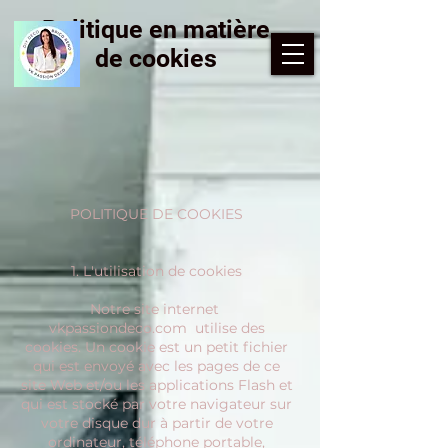
google.com, pub-1636428715880163, DIRECT, f08c47fec0942fa0
Politique en matière
de cookies
POLITIQUE DE COOKIES
1. L'utilisation de cookies
Notre site internet
vkpassiondeco.com utilise des
cookies. Un cookie est un petit fichier
qui est envoyé avec les pages de ce
site Web et/ou les applications Flash et
qui est stocké par votre navigateur sur
votre disque dur à partir de votre
ordinateur, téléphone portable,